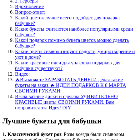
2. Герберы
Вдохновение
Вопрос-ответ:
Какой цветок лучше всего подойдет для подарка
бабушке?
Какие букеты считаются наиболее популярными среди
бабушек?
Какой подарок помимо букета цветов можно сделать
бабушке?
Какие цветы символизируют радость, умиротворение и
уют в доме?
Какие красивые идеи для упаковки подарков для
бабушки существуют?
Видео:
🔥Вы можете ЗАРАБОТАТЬ ДЕНЬГИ делая такие
букеты на заказ!🔥 ИДЕИ ПОДАРКОВ К 8 МАРТА
СВОИМИ РУКАМИ.
Взяла ватные диски и сделала УДИВИТЕЛЬНО
КРАСИВЫЕ цветы СВОИМИ РУКАМИ. Вам
понравится эта Идея! DIY
Лучшие букеты для бабушки
1. Классический букет роз
: Розы всегда были символом
нежности и любви. Классический букет из розы – это