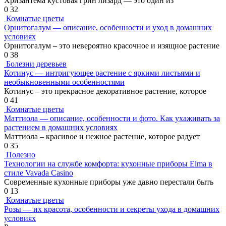
Хризантема кустовая грин лизард — это один из
0
32
Комнатые цветы
Орнитогалум — описание, особенности и уход в домашних
условиях
Орнитогалум – это невероятно красочное и изящное растение
0
38
Болезни деревьев
Котинус — интригующее растение с яркими листьями и
необыкновенными особенностями
Котинус – это прекрасное декоративное растение, которое
0
41
Комнатые цветы
Маттиола — описание, особенности и фото. Как ухаживать за
растением в домашних условиях
Маттиола – красивое и нежное растение, которое радует
0
35
Полезно
Технологии на службе комфорта: кухонные приборы Elma в
стиле Vavada Casino
Современные кухонные приборы уже давно перестали быть
0
13
Комнатые цветы
Розы — их красота, особенности и секреты ухода в домашних
условиях