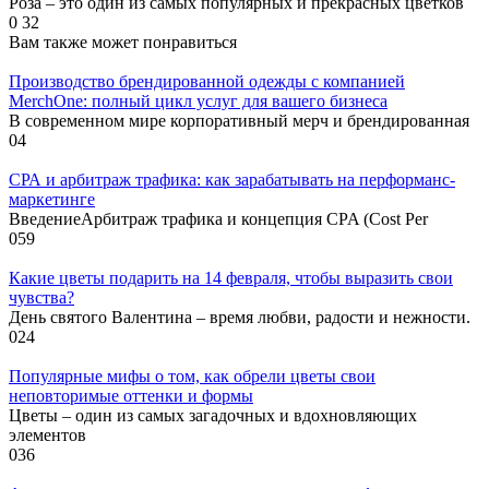
Роза – это один из самых популярных и прекрасных цветков
0
32
Вам также может понравиться
Производство брендированной одежды с компанией
MerchOne: полный цикл услуг для вашего бизнеса
В современном мире корпоративный мерч и брендированная
0
4
СРА и арбитраж трафика: как зарабатывать на перформанс-
маркетинге
ВведениеАрбитраж трафика и концепция CPA (Cost Per
0
59
Какие цветы подарить на 14 февраля, чтобы выразить свои
чувства?
День святого Валентина – время любви, радости и нежности.
0
24
Популярные мифы о том, как обрели цветы свои
неповторимые оттенки и формы
Цветы – один из самых загадочных и вдохновляющих
элементов
0
36