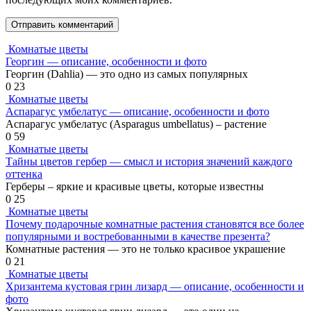
Комнатые цветы
Георгин — описание, особенности и фото
Георгин (Dahlia) — это одно из самых популярных
0
23
Комнатые цветы
Аспарагус умбелатус — описание, особенности и фото
Аспарагус умбелатус (Asparagus umbellatus) – растение
0
59
Комнатые цветы
Тайны цветов гербер — смысл и история значений каждого
оттенка
Герберы – яркие и красивые цветы, которые известны
0
25
Комнатые цветы
Почему подарочные комнатные растения становятся все более
популярными и востребованными в качестве презента?
Комнатные растения — это не только красивое украшение
0
21
Комнатые цветы
Хризантема кустовая грин лизард — описание, особенности и
фото