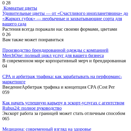
0
28
Комнатые цветы
Удивительные цветы — от «Счастливого инопланетянина» до
«Жарких губок» — необычные и захватывающие сорта для
вашего сада
Растения всегда поражали нас своими формами, цветами
0
26
Вам также может понравиться
Производство брендированной одежды с компанией
MerchOne: полный цикл услуг для вашего бизнеса
В современном мире корпоративный мерч и брендированная
0
4
СРА и арбитраж трафика: как зарабатывать на перформанс-
маркетинге
ВведениеАрбитраж трафика и концепция CPA (Cost Per
0
59
Как начать успешную карьеру в эскорт-услугах с агентством
Rubus24: полное руководство
Экскорт работа за границей может стать отличным способом
0
65
Медицина: современный взгляд на здоровье