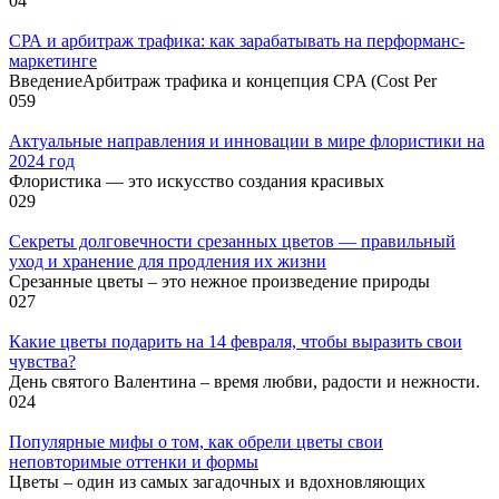
0
4
СРА и арбитраж трафика: как зарабатывать на перформанс-
маркетинге
ВведениеАрбитраж трафика и концепция CPA (Cost Per
0
59
Актуальные направления и инновации в мире флористики на
2024 год
Флористика — это искусство создания красивых
0
29
Секреты долговечности срезанных цветов — правильный
уход и хранение для продления их жизни
Срезанные цветы – это нежное произведение природы
0
27
Какие цветы подарить на 14 февраля, чтобы выразить свои
чувства?
День святого Валентина – время любви, радости и нежности.
0
24
Популярные мифы о том, как обрели цветы свои
неповторимые оттенки и формы
Цветы – один из самых загадочных и вдохновляющих