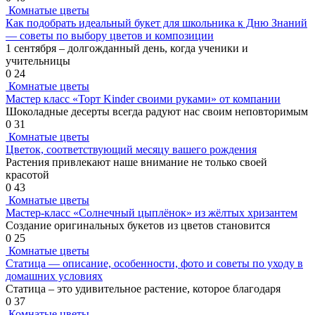
Комнатые цветы
Как подобрать идеальный букет для школьника к Дню Знаний
— советы по выбору цветов и композиции
1 сентября – долгожданный день, когда ученики и
учительницы
0
24
Комнатые цветы
Мастер класс «Торт Kinder своими руками» от компании
Шоколадные десерты всегда радуют нас своим неповторимым
0
31
Комнатые цветы
Цветок, соответствующий месяцу вашего рождения
Растения привлекают наше внимание не только своей
красотой
0
43
Комнатые цветы
Мастер-класс «Солнечный цыплёнок» из жёлтых хризантем
Создание оригинальных букетов из цветов становится
0
25
Комнатые цветы
Статица — описание, особенности, фото и советы по уходу в
домашних условиях
Статица – это удивительное растение, которое благодаря
0
37
Комнатые цветы