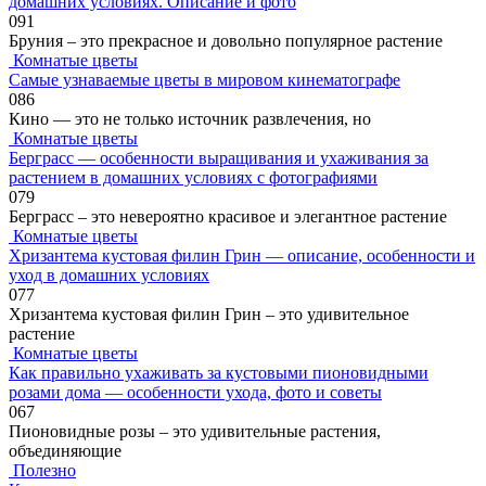
домашних условиях. Описание и фото
0
91
Бруния – это прекрасное и довольно популярное растение
Комнатые цветы
Самые узнаваемые цветы в мировом кинематографе
0
86
Кино — это не только источник развлечения, но
Комнатые цветы
Берграсс — особенности выращивания и ухаживания за
растением в домашних условиях с фотографиями
0
79
Берграсс – это невероятно красивое и элегантное растение
Комнатые цветы
Хризантема кустовая филин Грин — описание, особенности и
уход в домашних условиях
0
77
Хризантема кустовая филин Грин – это удивительное
растение
Комнатые цветы
Как правильно ухаживать за кустовыми пионовидными
розами дома — особенности ухода, фото и советы
0
67
Пионовидные розы – это удивительные растения,
объединяющие
Полезно