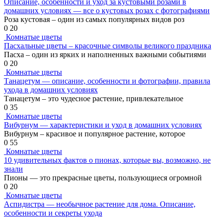
Описание, особенности и уход за кустовыми розами в
домашних условиях — все о кустовых розах с фотографиями
Роза кустовая – один из самых популярных видов роз
0
20
Комнатые цветы
Пасхальные цветы – красочные символы великого праздника
Пасха – один из ярких и наполненных важными событиями
0
20
Комнатые цветы
Танацетум — описание, особенности и фотографии, правила
ухода в домашних условиях
Танацетум – это чудесное растение, привлекательное
0
35
Комнатые цветы
Вибурнум — характеристики и уход в домашних условиях
Вибурнум – красивое и популярное растение, которое
0
55
Комнатые цветы
10 удивительных фактов о пионах, которые вы, возможно, не
знали
Пионы — это прекрасные цветы, пользующиеся огромной
0
20
Комнатые цветы
Аспидистра — необычное растение для дома. Описание,
особенности и секреты ухода