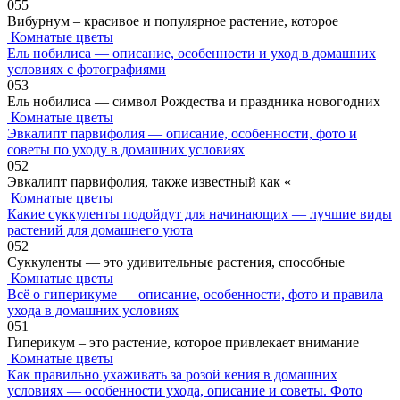
0
55
Вибурнум – красивое и популярное растение, которое
Комнатые цветы
Ель нобилиса — описание, особенности и уход в домашних
условиях с фотографиями
0
53
Ель нобилиса — символ Рождества и праздника новогодних
Комнатые цветы
Эвкалипт парвифолия — описание, особенности, фото и
советы по уходу в домашних условиях
0
52
Эвкалипт парвифолия, также известный как «
Комнатые цветы
Какие суккуленты подойдут для начинающих — лучшие виды
растений для домашнего уюта
0
52
Суккуленты — это удивительные растения, способные
Комнатые цветы
Всё о гиперикуме — описание, особенности, фото и правила
ухода в домашних условиях
0
51
Гиперикум – это растение, которое привлекает внимание
Комнатые цветы
Как правильно ухаживать за розой кения в домашних
условиях — особенности ухода, описание и советы. Фото