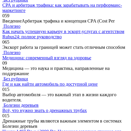
СРА и арбитраж трафика: как зарабатывать на перформанс-
маркетинге
0
59
ВведениеАрбитраж трафика и концепция CPA (Cost Per
Полезно
Как начать успешную карьеру в эскорт-услугах с агентством
Rubus24: полное руководство
0
65
Экскорт работа за границей может стать отличным способом
Полезно
Медицина: современный взгляд на здоровье
0
9
Медицина — это наука и практика, направленные на
поддержание
Без рубрики
Где и как найти автомобиль по доступной цене
0
15
Выбор автомобиля — это важный этап в жизни каждого
водителя.
Болезни деревьев
Всё, что нужно знать о дренажных трубах
0
15
Дренажные трубы являются важным элементом в системах
Болезни деревьев