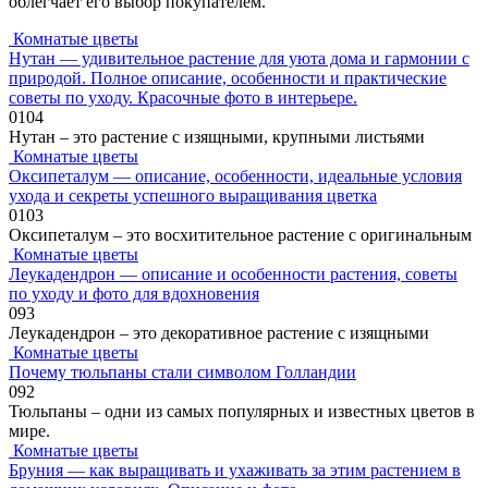
облегчает его выбор покупателем.
Комнатые цветы
Нутан — удивительное растение для уюта дома и гармонии с
природой. Полное описание, особенности и практические
советы по уходу. Красочные фото в интерьере.
0
104
Нутан – это растение с изящными, крупными листьями
Комнатые цветы
Оксипеталум — описание, особенности, идеальные условия
ухода и секреты успешного выращивания цветка
0
103
Оксипеталум – это восхитительное растение с оригинальным
Комнатые цветы
Леукадендрон — описание и особенности растения, советы
по уходу и фото для вдохновения
0
93
Леукадендрон – это декоративное растение с изящными
Комнатые цветы
Почему тюльпаны стали символом Голландии
0
92
Тюльпаны – одни из самых популярных и известных цветов в
мире.
Комнатые цветы
Бруния — как выращивать и ухаживать за этим растением в