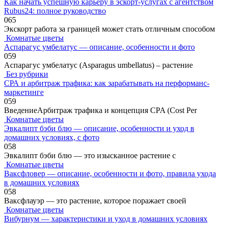
Как начать успешную карьеру в эскорт-услугах с агентством
Rubus24: полное руководство
0
65
Экскорт работа за границей может стать отличным способом
Комнатые цветы
Аспарагус умбелатус — описание, особенности и фото
0
59
Аспарагус умбелатус (Asparagus umbellatus) – растение
Без рубрики
СРА и арбитраж трафика: как зарабатывать на перформанс-
маркетинге
0
59
ВведениеАрбитраж трафика и концепция CPA (Cost Per
Комнатые цветы
Эвкалипт бэби блю — описание, особенности и уход в
домашних условиях, с фото
0
58
Эвкалипт бэби блю — это изысканное растение с
Комнатые цветы
Ваксфловер — описание, особенности и фото, правила ухода
в домашних условиях
0
58
Ваксфлауэр — это растение, которое поражает своей
Комнатые цветы
Вибурнум — характеристики и уход в домашних условиях