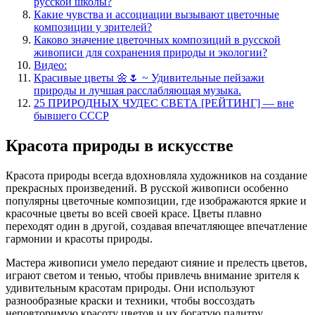
русской школы?
Какие чувства и ассоциации вызывают цветочные
композиции у зрителей?
Каково значение цветочных композиций в русской
живописи для сохранения природы и экологии?
Видео:
Красивые цветы 🌼🌷 ~ Удивительные пейзажи
природы и лучшая расслабляющая музыка.
25 ПРИРОДНЫХ ЧУДЕС СВЕТА [РЕЙТИНГ] — вне
бывшего СССР
Красота природы в искусстве
Красота природы всегда вдохновляла художников на создание
прекрасных произведений. В русской живописи особенно
популярны цветочные композиции, где изображаются яркие и
красочные цветы во всей своей красе. Цветы плавно
переходят один в другой, создавая впечатляющее впечатление
гармонии и красоты природы.
Мастера живописи умело передают сияние и прелесть цветов,
играют светом и тенью, чтобы привлечь внимание зрителя к
удивительным красотам природы. Они используют
разнообразные краски и техники, чтобы воссоздать
неповторимую красоту цветов и их богатую палитру.