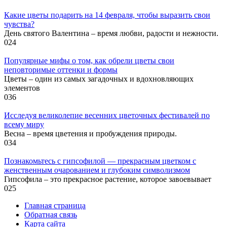
Какие цветы подарить на 14 февраля, чтобы выразить свои
чувства?
День святого Валентина – время любви, радости и нежности.
0
24
Популярные мифы о том, как обрели цветы свои
неповторимые оттенки и формы
Цветы – один из самых загадочных и вдохновляющих
элементов
0
36
Исследуя великолепие весенних цветочных фестивалей по
всему миру
Весна – время цветения и пробуждения природы.
0
34
Познакомьтесь с гипсофилой — прекрасным цветком с
женственным очарованием и глубоким символизмом
Гипсофила – это прекрасное растение, которое завоевывает
0
25
Главная страница
Обратная связь
Карта сайта