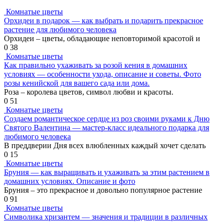
Комнатые цветы
Орхидеи в подарок — как выбрать и подарить прекрасное
растение для любимого человека
Орхидеи – цветы, обладающие неповторимой красотой и
0
38
Комнатые цветы
Как правильно ухаживать за розой кения в домашних
условиях — особенности ухода, описание и советы. Фото
розы кенийской для вашего сада или дома.
Роза – королева цветов, символ любви и красоты.
0
51
Комнатые цветы
Создаем романтическое сердце из роз своими руками к Дню
Святого Валентина — мастер-класс идеального подарка для
любимого человека
В преддверии Дня всех влюбленных каждый хочет сделать
0
15
Комнатые цветы
Бруния — как выращивать и ухаживать за этим растением в
домашних условиях. Описание и фото
Бруния – это прекрасное и довольно популярное растение
0
91
Комнатые цветы
Символика хризантем — значения и традиции в различных