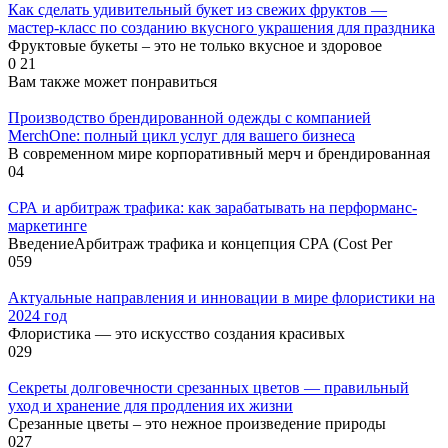
Как сделать удивительный букет из свежих фруктов —
мастер-класс по созданию вкусного украшения для праздника
Фруктовые букеты – это не только вкусное и здоровое
0
21
Вам также может понравиться
Производство брендированной одежды с компанией
MerchOne: полный цикл услуг для вашего бизнеса
В современном мире корпоративный мерч и брендированная
0
4
СРА и арбитраж трафика: как зарабатывать на перформанс-
маркетинге
ВведениеАрбитраж трафика и концепция CPA (Cost Per
0
59
Актуальные направления и инновации в мире флористики на
2024 год
Флористика — это искусство создания красивых
0
29
Секреты долговечности срезанных цветов — правильный
уход и хранение для продления их жизни
Срезанные цветы – это нежное произведение природы
0
27