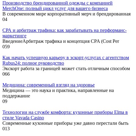
Производство брендированной одежды с компанией
MerchOne: полный цикл услуг для вашего бизнеса
В современном мире корпоративный мерч и брендированная
0
4
СРА и арбитраж трафика: как зарабатывать на перформанс-
маркетинге
ВведениеАрбитраж трафика и концепция CPA (Cost Per
0
59
Как начать успешную карьеру в эскорт-услугах с агентством
Rubus24: полное руководство
Экскорт работа за границей может стать отличным способом
0
66
Медицина: современный взгляд на здоровье
Медицина — это наука и практика, направленные на
поддержание
0
9
Технологии на службе комфорта: кухонные приборы Elma в
стиле Vavada Casino
Современные кухонные приборы уже давно перестали быть
0
13