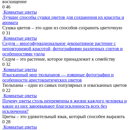
восхищение
0
46
Комнатые цветы
Лучшие способы сушки цветов для сохранения их красоты и
аромата
Сушка цветов – это один из способов сохранить цветочную
0
31
Комнатые цветы
Седум – многофункциональное декоративное растение с
неповторимой красотой, фотографиями различных сортов и
особенностями ухода
Седум – это растение, которое принадлежит к семейству
0
32
Комнатые цветы
Изысканный мир тюльпанов — изящные фотографии и
особенности аристократических цветов
Тюльпаны – одни из самых популярных и изысканных цветов
0
22
Комнатые цветы
Почему цветы столь непременны в жизни каждого человека и
какие из них завоевывают благосклонность всех без
исключения?
Цветы – это удивительный язык, который способен выразить
0
28
Комнатые цветы