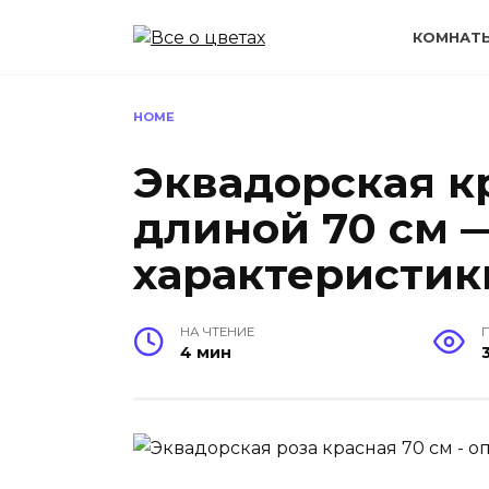
Перейти
к
КОМНАТ
содержанию
HOME
Эквадорская к
длиной 70 см 
характеристик
НА ЧТЕНИЕ
4 мин