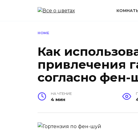
Перейти
к
КОМНАТ
содержанию
HOME
Как использов
привлечения г
согласно фен-
НА ЧТЕНИЕ
4 мин