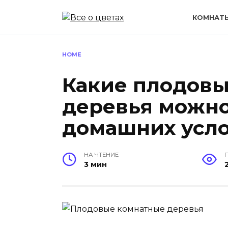
Перейти
к
КОМНАТ
содержанию
HOME
Какие плодов
деревья можно
домашних усл
НА ЧТЕНИЕ
3 мин