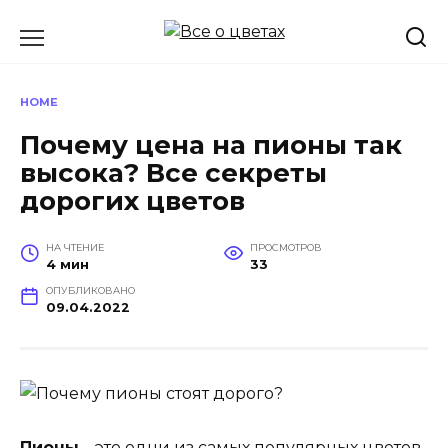
Перейти
к
содержанию
HOME
Почему цена на пионы так
высока? Все секреты
дорогих цветов
НА ЧТЕНИЕ
ПРОСМОТРОВ
4 мин
33
ОПУБЛИКОВАНО
09.04.2022
Пионы
– это одни из самых популярных цветов,